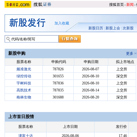
搜狐首页
-
新闻
-
加入收藏
新股日历
|
新股上会
|
次新股
新股申购
更多 >
股票名称
申购代码
申购日期
拟上市地点
频准激光
787826
2026-08-07
上交所
绿控传动
301655
2026-08-10
深交所
宇树科技
787836
2026-08-10
上交所
高凯技术
787835
2026-08-14
上交所
格林生物
301688
2026-08-20
深交所
上市首日股情
股票名称
上市日期
发行价
津富士达
2026-08-06
17.46