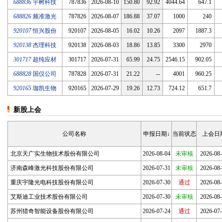
688836
宇树科技
787836
2026-08-10
150.80
92.92
4044.64
647.1
688826
频准激光
787826
2026-08-07
186.88
37.07
1000
240
920107
恒兴股份
920107
2026-08-05
16.02
10.26
2097
1887.3
920138
杰理科技
920138
2026-08-03
18.86
13.85
3300
2970
301717
超纯应材
301717
2026-07-31
65.99
24.75
2546.15
902.05
688828
国仪公司
787828
2026-07-31
21.22
--
4001
960.25
920165
珈凯生物
920165
2026-07-29
19.26
12.73
724.12
651.7
新股上会
公司名称
申报日期↓
当前状态
上会日
北京天广实生物技术股份有限公司
2026-08-04
未审核
2026-08
济南森峰激光科技股份有限公司
2026-07-31
未审核
2026-08
重庆宇隆光电科技股份有限公司
2026-07-30
通过
2026-08
艾斯迪工业技术股份有限公司
2026-07-30
未审核
2026-08
苏州猎奇智能设备股份有限公司
2026-07-24
通过
2026-07